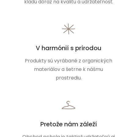
kladú dôraz na kvalitu a udržateľnosť.
V harmónií s prírodou
Produkty sú vyrábané z organických
materiálov a šetrne k nášmu
prostrediu.
Pretože nám záleží
Obchod pchela je taktiež udržateľný aj