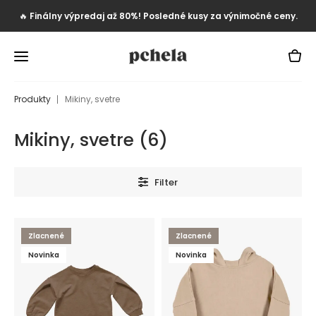
🔥
Finálny výpredaj až 80%! Posledné kusy za výnimočné ceny.
Produkty
Mikiny, svetre
Mikiny, svetre
(
6
)
Filter
Zlacnené
Zlacnené
Novinka
Novinka