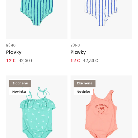
BÚHO
BÚHO
Plavky
Plavky
12 €
42,50 €
12 €
42,50 €
Zlacnené
Zlacnené
Novinka
Novinka