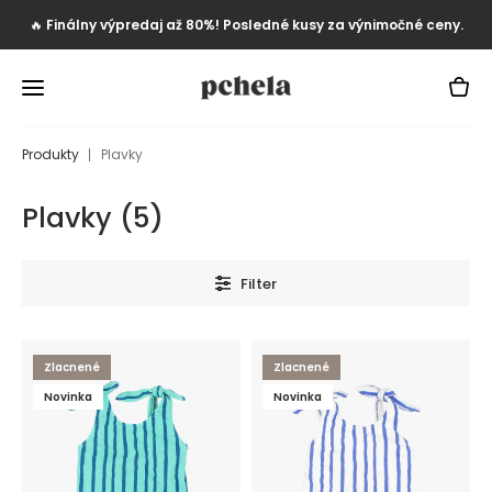
🔥
Finálny výpredaj až 80%! Posledné kusy za výnimočné ceny.
Produkty
Plavky
Plavky
(
5
)
Filter
Zlacnené
Zlacnené
Novinka
Novinka