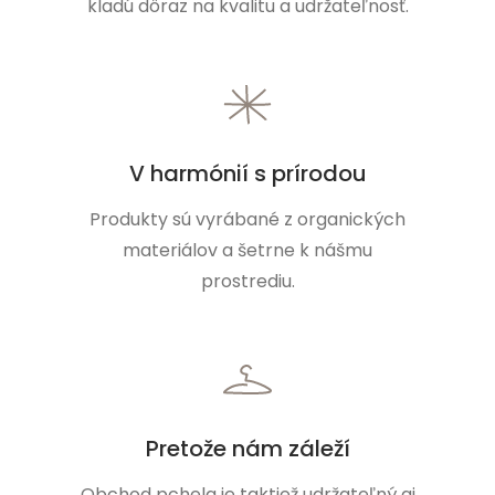
kladú dôraz na kvalitu a udržateľnosť.
V harmónií s prírodou
Produkty sú vyrábané z organických
materiálov a šetrne k nášmu
prostrediu.
Pretože nám záleží
Obchod pchela je taktiež udržateľný aj